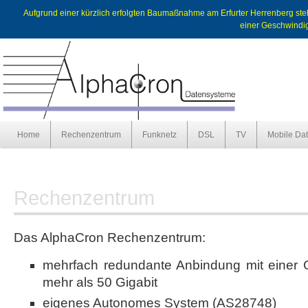
Aufgrund einer kürzlich erfolgten Baumaßnahme am Erfurter Herrenberg st
einer Geschwindig
Home
Rechenzentrum
Funknetz
DSL
TV
Mobile Da
Rechenzentrum
Das AlphaCron Rechenzentrum:
mehrfach redundante Anbindung mit einer 
mehr als 50 Gigabit
eigenes Autonomes System (AS28748)